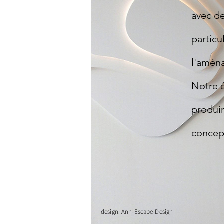
avec de
particu
l'amén
Notre é
produir
concept
design: Ann-Escape-Design