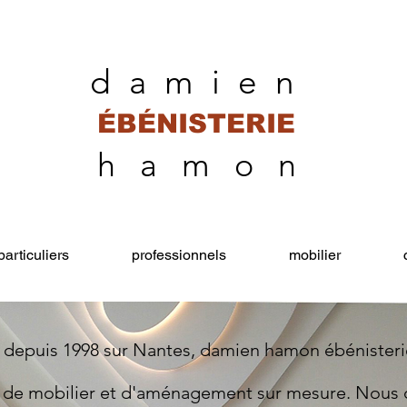
d a m i e n
ÉBÉNISTERIE
h a m o n
particuliers
professionnels
mobilier
é depuis 1998 sur Nantes, damien hamon ébénisteri
s de mobilier et d'aménagement sur mesure. Nous 