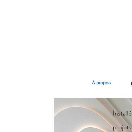
À propos
I
nstall
projet