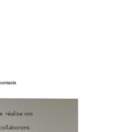
contacts
e réalise vos
collaborons