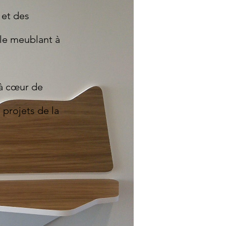
 et des
ble meublant à
 à cœur
de
 projets de la